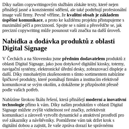
Díky našim copywritingovým službám získáte texty, které nejen
přinášejí jasné a konzistentní sdělení, ale také podtrhují profesionální
image vaší firmy. Pevně věříme, že
kvalitní obsah je základem
úspěšné komunikace
, a proto ke každému projektu přistupujeme s
maximální péčí a precizností. Spojte se s námi a přesvědčte se, jak
precizní copywriting může posunout vaši značku na další úroveň.
Nabídka a dodávka produktů z oblasti
Digital Signage
V Čechách a na Slovensku jsme
předním dodavatelem
produktů z
oblasti Digital Signage, jako jsou dotykové digitální kiosky, totemy,
navigační systémy, elektronické úřední desky, zobrazovací displeje a
další. Díky mnohaletým zkušenostem s tímto sortimentem nabízíme
špičkové produkty, které pomáhají firmám a institucím efektivně
komunikovat se svým okolím, a dokážeme je přizpůsobit přesně
podle vašich potřeb.
Nabízíme širokou škálu řešení, která přinášejí
moderní a inovativní
technologie
přímo k vám. Díky našim produktům v oblasti Digital
Signage můžete zvýšit viditelnost své značky, zefektivnit
komunikaci a zároveň vytvořit dynamické a atraktivní prostředí pro
své zákazníky a návštěvníky. Pomůžeme vám tak držet krok s
digitální dobou a zajistit, že vaše zpráva dorazí ke správnému