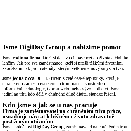
Jsme DigiDay Group a nabízíme pomoc
Jsme
rodinná firma
, která si dala za cíl navracet do života a činit ho
lehčím. Jak pro své zaměstnance, kteří si prošli těžkými životními
zkouškami, tak pro materiály, kterým vetkneme nový smysl a tvar.
Jsme
jedna z cca 10 – 15 firem
z celé české republiky, která je
chráněným zaměstnavatelem na trhu práce a soustředí se na
informační technologie, tvorbu webu nebo vývoj aplikací. Jsme
jediní na trhu kdo dělá v chráněné dílně digital signage řešení.
Kdo jsme a jak se u nás pracuje
Firma je zaměstnavatel na chráněném trhu práce,
usnadňuje návrat k běžnému životu zdravotně
postiženým občanům.
Jsme společnost
DigiDay Group
, zaměstnavatel na chráněném trhu