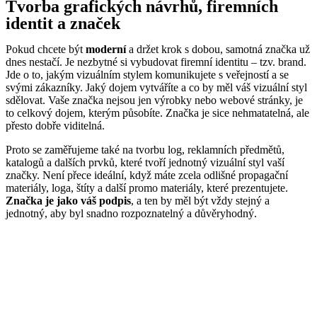
Tvorba grafických návrhů, firemních
identit a značek
Pokud chcete být
moderní
a držet krok s dobou, samotná značka už
dnes nestačí. Je nezbytné si vybudovat firemní identitu – tzv. brand.
Jde o to, jakým vizuálním stylem komunikujete s veřejností a se
svými zákazníky. Jaký dojem vytváříte a co by měl váš vizuální styl
sdělovat. Vaše značka nejsou jen výrobky nebo webové stránky, je
to celkový dojem, kterým působíte. Značka je sice nehmatatelná, ale
přesto dobře viditelná.
Proto se zaměřujeme také na tvorbu log, reklamních předmětů,
katalogů a dalších prvků, které tvoří jednotný vizuální styl vaší
značky. Není přece ideální, když máte zcela odlišné propagační
materiály, loga, štíty a další promo materiály, které prezentujete.
Značka je jako váš podpis
, a ten by měl být vždy stejný a
jednotný, aby byl snadno rozpoznatelný a důvěryhodný.