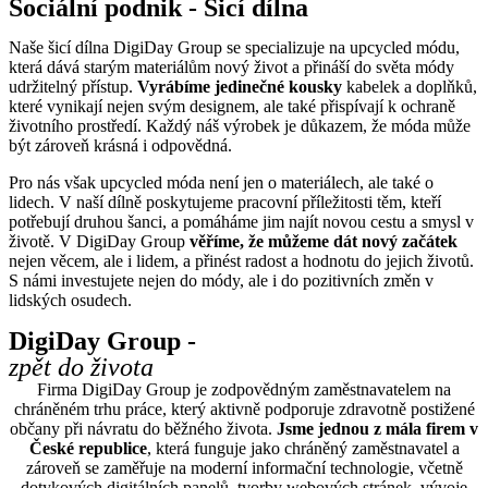
Sociální podnik - Šicí dílna
Naše šicí dílna DigiDay Group se specializuje na upcycled módu,
která dává starým materiálům nový život a přináší do světa módy
udržitelný přístup.
Vyrábíme jedinečné kousky
kabelek a doplňků,
které vynikají nejen svým designem, ale také přispívají k ochraně
životního prostředí. Každý náš výrobek je důkazem, že móda může
být zároveň krásná i odpovědná.
Pro nás však upcycled móda není jen o materiálech, ale také o
lidech. V naší dílně poskytujeme pracovní příležitosti těm, kteří
potřebují druhou šanci, a pomáháme jim najít novou cestu a smysl v
životě. V DigiDay Group
věříme, že můžeme dát nový začátek
nejen věcem, ale i lidem, a přinést radost a hodnotu do jejich životů.
S námi investujete nejen do módy, ale i do pozitivních změn v
lidských osudech.
DigiDay Group -
zpět do života
Firma DigiDay Group je zodpovědným zaměstnavatelem na
chráněném trhu práce, který aktivně podporuje zdravotně postižené
občany při návratu do běžného života.
Jsme jednou z mála firem v
České republice
, která funguje jako chráněný zaměstnavatel a
zároveň se zaměřuje na moderní informační technologie, včetně
dotykových digitálních panelů, tvorby webových stránek, vývoje