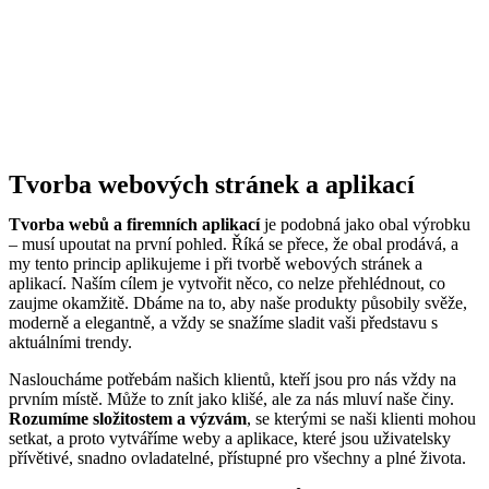
Tvorba webových stránek a aplikací
Tvorba webů a firemních aplikací
je podobná jako obal výrobku
– musí upoutat na první pohled. Říká se přece, že obal prodává, a
my tento princip aplikujeme i při tvorbě webových stránek a
aplikací. Naším cílem je vytvořit něco, co nelze přehlédnout, co
zaujme okamžitě. Dbáme na to, aby naše produkty působily svěže,
moderně a elegantně, a vždy se snažíme sladit vaši představu s
aktuálními trendy.
Nasloucháme potřebám našich klientů, kteří jsou pro nás vždy na
prvním místě. Může to znít jako klišé, ale za nás mluví naše činy.
Rozumíme složitostem a výzvám
, se kterými se naši klienti mohou
setkat, a proto vytváříme weby a aplikace, které jsou uživatelsky
přívětivé, snadno ovladatelné, přístupné pro všechny a plné života.