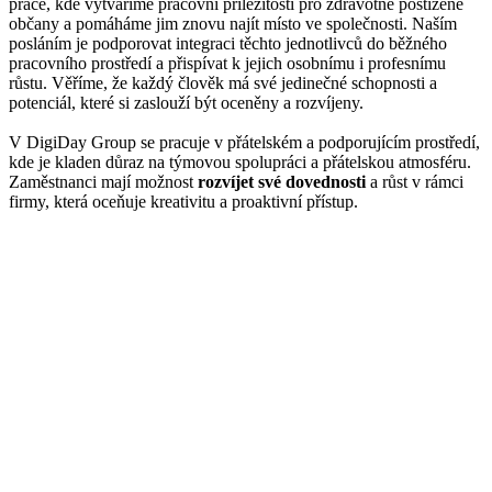
práce, kde vytváříme pracovní příležitosti pro zdravotně postižené
občany a pomáháme jim znovu najít místo ve společnosti. Naším
posláním je podporovat integraci těchto jednotlivců do běžného
pracovního prostředí a přispívat k jejich osobnímu i profesnímu
růstu. Věříme, že každý člověk má své jedinečné schopnosti a
potenciál, které si zaslouží být oceněny a rozvíjeny.
V DigiDay Group se pracuje v přátelském a podporujícím prostředí,
kde je kladen důraz na týmovou spolupráci a přátelskou atmosféru.
Zaměstnanci mají možnost
rozvíjet své dovednosti
a růst v rámci
firmy, která oceňuje kreativitu a proaktivní přístup.