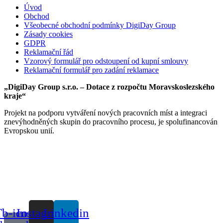
Úvod
Obchod
Všeobecné obchodní podmínky DigiDay Group
Zásady cookies
GDPR
Reklamační řád
Vzorový formulář pro odstoupení od kupní smlouvy
Reklamační formulář pro zadání reklamace
„DigiDay Group s.r.o. – Dotace z rozpočtu Moravskoslezského
kraje“
Projekt na podporu vytváření nových pracovních míst a integraci
znevýhodněných skupin do pracovního procesu, je spolufinancován
Evropskou unií.
b-icon-
Instagram
Linkedin