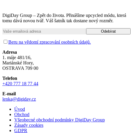
DigiDay Group – Zpět do života. Přinášíme upcycled módu, která
tomu dává novou tvář. Váš šatník tak dostane nový rozměr.
Beru na vědomí zpracování osobních údajů.
Adresa
1. máje 481/16,
Mariánské Hory,
OSTRAVA 709 00
Telefon
+420 777 18 77 44
E-mail
lenka@digiday.cz
Úvod
Obchod
Všeobecné obchodní podmínky DigiDay Group
Zásady cookies
GDPR