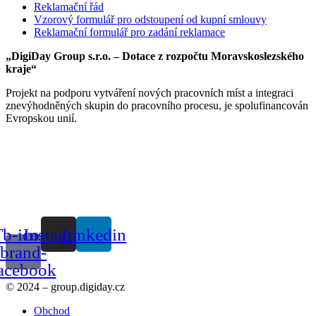
Reklamační řád
Vzorový formulář pro odstoupení od kupní smlouvy
Reklamační formulář pro zadání reklamace
„DigiDay Group s.r.o. – Dotace z rozpočtu Moravskoslezského
kraje“
Projekt na podporu vytváření nových pracovních míst a integraci
znevýhodněných skupin do pracovního procesu, je spolufinancován
Evropskou unií.
b-icon-
Instagram
Linkedin
brand-
acebook
© 2024 – group.digiday.cz
Obchod