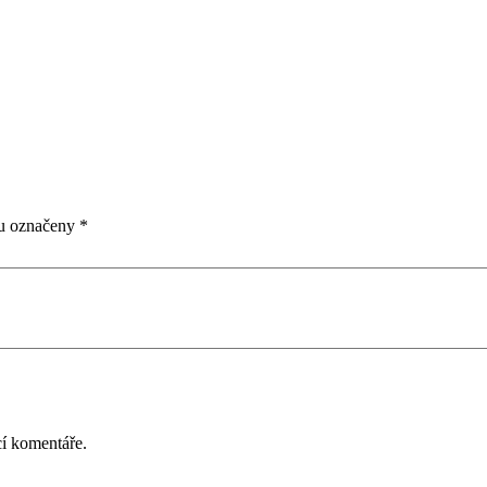
ou označeny
*
cí komentáře.