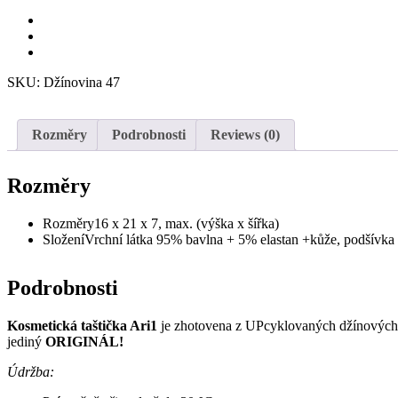
SKU:
Džínovina 47
Rozměry
Podrobnosti
Reviews (0)
Rozměry
Rozměry
16 x 21 x 7, max. (výška x šířka)
Složení
Vrchní látka 95% bavlna + 5% elastan +kůže, podšívka
Podrobnosti
Kosmetická taštička Ari1
je zhotovena z UPcyklovaných džínových mat
jediný
ORIGINÁL!
Údržba: