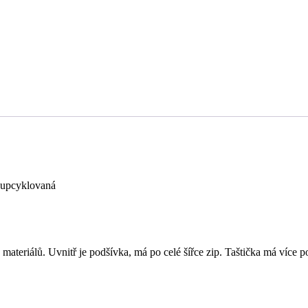
 upcyklovaná
eriálů. Uvnitř je podšívka, má po celé šířce zip. Taštička má více pou