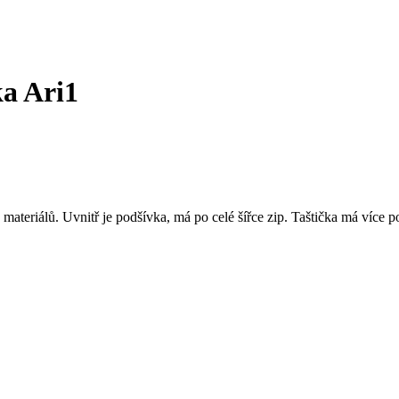
a Ari1
eriálů. Uvnitř je podšívka, má po celé šířce zip. Taštička má více pou