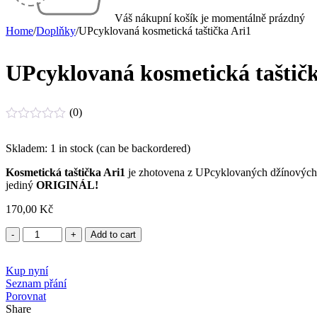
Váš nákupní košík je momentálně prázdný
Home
/
Doplňky
/
UPcyklovaná kosmetická taštička Ari1
UPcyklovaná kosmetická taštičk
(0)
Rated
0
Skladem:
1 in stock (can be backordered)
out
of
Kosmetická taštička Ari1
je zhotovena z UPcyklovaných džínových mat
5
jediný
ORIGINÁL!
170,00
Kč
UPcyklovaná
Add to cart
kosmetická
taštička
Kup nyní
Ari1
Seznam přání
quantity
Porovnat
Share