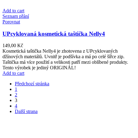
Add to cart
Seznam přání
Porovnat
UPcyklovaná kosmetická taštička Nelly4
149,00
Kč
Kosmetická taštička Nelly4 je zhotovena z UPcyklovaných
džínových materiálů. Uvnitř je podšívka a má po celé šířce zip.
Taštička má více použití a velikosti patří mezi oblíbené produkty.
Tento výrobek je jediný ORIGINÁL!
Add to cart
Předchozí stránka
1
2
3
4
Další strana