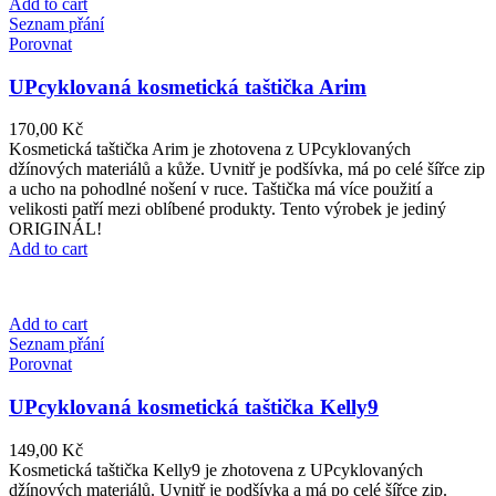
Add to cart
Seznam přání
Porovnat
UPcyklovaná kosmetická taštička Arim
170,00
Kč
Kosmetická taštička Arim je zhotovena z UPcyklovaných
džínových materiálů a kůže. Uvnitř je podšívka, má po celé šířce zip
a ucho na pohodlné nošení v ruce. Taštička má více použití a
velikosti patří mezi oblíbené produkty. Tento výrobek je jediný
ORIGINÁL!
Add to cart
Add to cart
Seznam přání
Porovnat
UPcyklovaná kosmetická taštička Kelly9
149,00
Kč
Kosmetická taštička Kelly9 je zhotovena z UPcyklovaných
džínových materiálů. Uvnitř je podšívka a má po celé šířce zip.