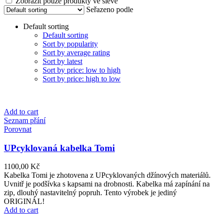
Zobrazit pouze produkty ve slevě
Seřazeno podle
Default sorting
Default sorting
Sort by popularity
Sort by average rating
Sort by latest
Sort by price: low to high
Sort by price: high to low
Add to cart
Seznam přání
Porovnat
UPcyklovaná kabelka Tomi
1100,00
Kč
Kabelka Tomi je zhotovena z UPcyklovaných džínových materiálů.
Uvnitř je podšívka s kapsami na drobnosti. Kabelka má zapínání na
zip, dlouhý nastavitelný popruh. Tento výrobek je jediný
ORIGINÁL!
Add to cart