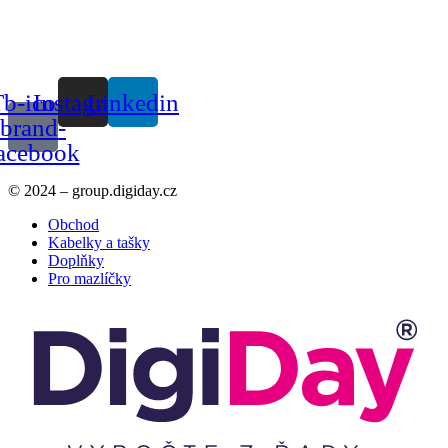
b-icon-
Instagram
Linkedin
brand-
acebook
© 2024 – group.digiday.cz
Obchod
Kabelky a tašky
Doplňky
Pro mazlíčky