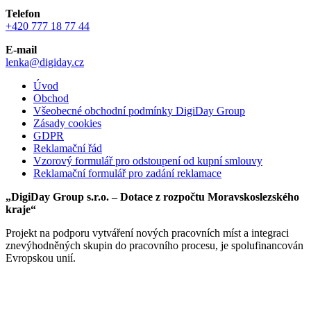
Telefon
+420 777 18 77 44
E-mail
lenka@digiday.cz
Úvod
Obchod
Všeobecné obchodní podmínky DigiDay Group
Zásady cookies
GDPR
Reklamační řád
Vzorový formulář pro odstoupení od kupní smlouvy
Reklamační formulář pro zadání reklamace
„DigiDay Group s.r.o. – Dotace z rozpočtu Moravskoslezského
kraje“
Projekt na podporu vytváření nových pracovních míst a integraci
znevýhodněných skupin do pracovního procesu, je spolufinancován
Evropskou unií.