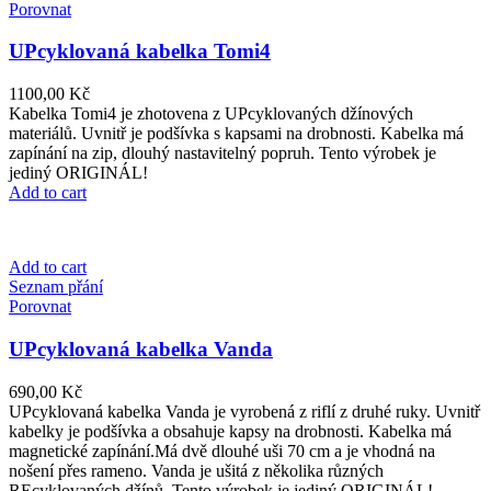
Porovnat
UPcyklovaná kabelka Tomi4
1100,00
Kč
Kabelka Tomi4 je zhotovena z UPcyklovaných džínových
materiálů. Uvnitř je podšívka s kapsami na drobnosti. Kabelka má
zapínání na zip, dlouhý nastavitelný popruh. Tento výrobek je
jediný ORIGINÁL!
Add to cart
Add to cart
Seznam přání
Porovnat
UPcyklovaná kabelka Vanda
690,00
Kč
UPcyklovaná kabelka Vanda je vyrobená z riflí z druhé ruky. Uvnitř
kabelky je podšívka a obsahuje kapsy na drobnosti. Kabelka má
magnetické zapínání.Má dvě dlouhé uši 70 cm a je vhodná na
nošení přes rameno. Vanda je ušitá z několika různých
REcyklovaných džínů. Tento výrobek je jediný ORIGINÁL!