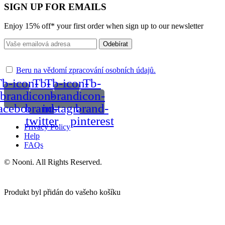
SIGN UP FOR EMAILS
Enjoy 15% off* your first order when sign up to our newsletter
Odebírat
Beru na vědomí zpracování osobních údajů.
b-icon-
Tb-
Tb-icon-
Tb-
brand-
icon-
brand-
icon-
acebook
brand-
instagram
brand-
twitter
pinterest
Privacy Policy
Help
FAQs
© Nooni. All Rights Reserved.
Produkt byl přidán do vašeho košíku